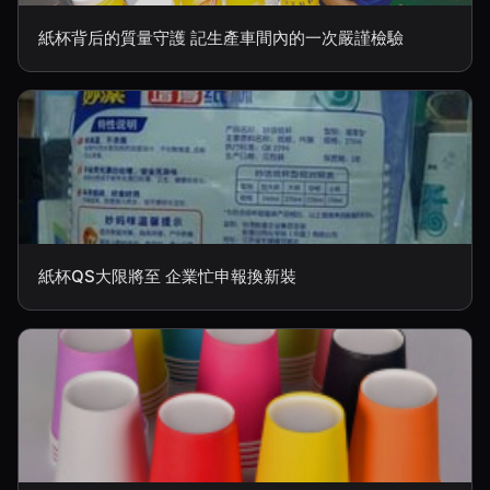
紙杯背后的質量守護 記生產車間內的一次嚴謹檢驗
紙杯QS大限將至 企業忙申報換新裝