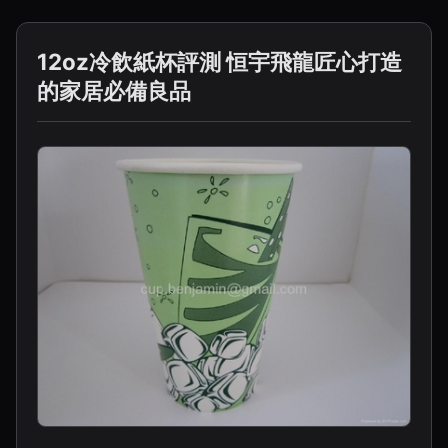
12oz冷飲紙杯評測 恒宇飛龍匠心打造
的家居必備良品